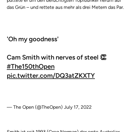
puttete er um den berüchtigten Topfbunker herum auf
das Grün – und rettete aus mehr als drei Metern das Par.
'Oh my goodness'
Cam Smith with nerves of steel 👏
#The150thOpen
pic.twitter.com/DQ3atZKXTY
— The Open (@TheOpen)
July 17, 2022
Smith ist seit 1993 (Greg Norman) der erste Australier,