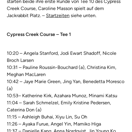
starten beide ihre erste Runde von Tee 10 des Cypress
Creek Course, Caroline Masson spielt auf dem
Jackrabbit Platz. –
Startzeiten
siehe unten.
Cypress Creek Course – Tee 1
10:20 – Angela Stanford, Jodi Ewart Shadoff, Nicole
Broch Larsen
10:31 – Pauline Roussin-Bouchard (a), Christina Kim,
Meghan MacLaren
10:42 – Jaye Marie Green, Jing Yan, Benedetta Moresco
(a)
10:53– Katherine Kirk, Azahara Munoz, Minami Katsu
11:04 – Sarah Schmelzel, Emily Kristine Pedersen,
Caterina Don (a)
11:15 – Ashleigh Buhai, Xiyu Lin, Su Oh
11:26 – Ayaka Furue, Angel Yin, Mamiko Higa
11:37 – Danielle Kang, Anna Nordqvist, Jin Young Ko