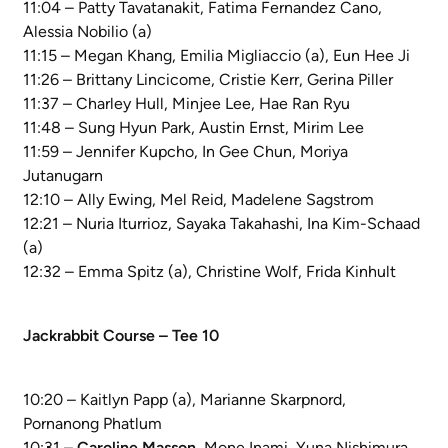
11:04 – Patty Tavatanakit, Fatima Fernandez Cano,
Alessia Nobilio (a)
11:15 – Megan Khang, Emilia Migliaccio (a), Eun Hee Ji
11:26 – Brittany Lincicome, Cristie Kerr, Gerina Piller
11:37 – Charley Hull, Minjee Lee, Hae Ran Ryu
11:48 – Sung Hyun Park, Austin Ernst, Mirim Lee
11:59 – Jennifer Kupcho, In Gee Chun, Moriya
Jutanugarn
12:10 – Ally Ewing, Mel Reid, Madelene Sagstrom
12:21 – Nuria Iturrioz, Sayaka Takahashi, Ina Kim-Schaad
(a)
12:32 – Emma Spitz (a), Christine Wolf, Frida Kinhult
Jackrabbit Course – Tee 10
10:20 – Kaitlyn Papp (a), Marianne Skarpnord,
Pornanong Phatlum
10:31 –
Caroline Masson
, Mone Inami, Yuna Nishimura