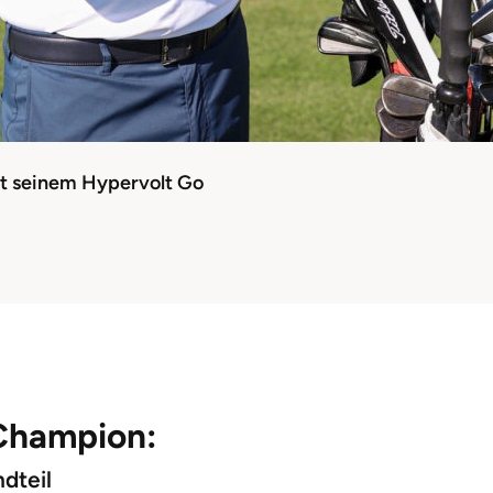
it seinem Hypervolt Go
 Champion:
ndteil