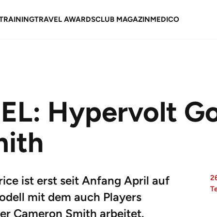
TRAINING
TRAVEL AWARDS
CLUB MAGAZIN
MEDICO
L: Hypervolt Go
ith
ce ist erst seit Anfang April auf
26
T
odell mit dem auch Players
r Cameron Smith arbeitet.