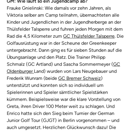
GM: Wie läuft so ein Jugendcamp ab?
Frauke Gnielinski:
Wie damals vor zehn Jahren, als
Viktoria selber am Camp teilnahm, übernachteten alle
Kinder und Jugendlichen in der Jugendherberge an der
Thülsfelder Talsperre und fuhren jeden Morgen mit dem
Rad die 4,5 Kilometer zum
GC Thülsfelder Talsperre
. Die
Golfausrüstung war in der Scheune der Greenkeeper
untergebracht. Dann ging es für sieben Stunden auf die
Übungsanlage und den Platz. Die Trainer Philipp
Schmalz (GC Artland) und Sascha Sommermeyer (
GC
Oldenburger
Land) wurden von Lars Neugebauer und
Frederik Wunram (beide
GC Bremer Schweiz
)
unterstützt und konnten sich so individuell um
Spielerinnen und Spieler sämtlicher Spielstärken
kümmern. Beispielsweise war die klare Vorstellung von
Greta, ihren Driver 100 Meter weit zu schlagen. Und
Enrico hatte sich den Sieg beim Turnier der German
Junior Golf Tour (GJGT) in Berlin vorgenommen – und
auch umgesetzt. Herzlichen Glückwunsch dazu! Die