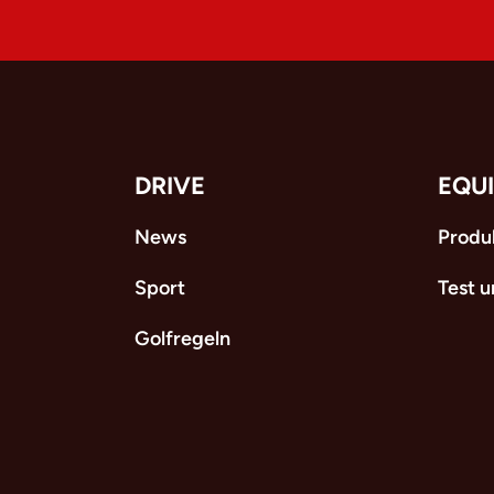
DRIVE
EQU
News
Produ
Sport
Test 
Golfregeln