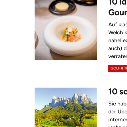
10 i
Gou
Auf kla
Welch k
nahelie
auch) 
verraten
GOLF & 
10 s
Sie hab
der Übe
interne