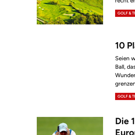
recht e
GOLF & 
10 P
Seien w
Ball, d
Wunder,
grenzen
GOLF & 
Die 
Eur