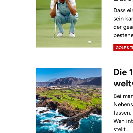
Dass ei
sein ka
der ges
bestehe
GOLF & 
Die 
welt
Bei man
Nebensa
fassen,
Wen int
stellt...