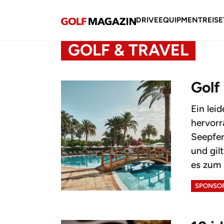
DRIVE
EQUIPMENT
REISE
GOLF & TRAVEL
Golf
Ein lei
hervorr
Seepfer
und gil
es zum 
SPONSOR