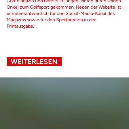
Golf Magazin und bereits in jungen Jahren durch seinen
Onkel zum Golfsport gekommen. Neben der Website ist
er mitverantwortlich für den Social-Media-Kanal des
Magazins sowie für den Sportbereich in der
Printausgabe.
WEITERLESEN