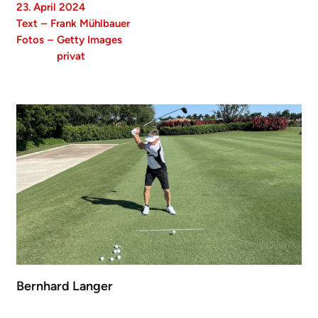
23. April 2024
Text
–
Frank Mühlbauer
Fotos
–
Getty Images
privat
Bernhard Langer