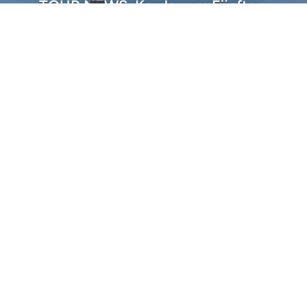
TOUR NEWS: Korda zum Fünften,
Henseleit und Schmid stark
PGA Tour: RBC HeritageAustragungsort: Harbour
Town Golf Links, South CarolinaPreisgeld:...