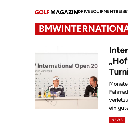
DRIVE
EQUIPMENT
REISE
BMWINTERNATIONA
Inte
„Hof
Turn
Monate 
Fahrrad
verletz
ein gut
NEWS