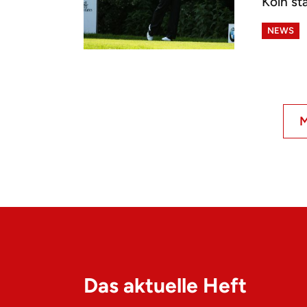
Köln sta
NEWS
M
Das aktuelle Heft