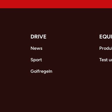
DRIVE
EQU
News
Produ
Sport
Test 
Golfregeln