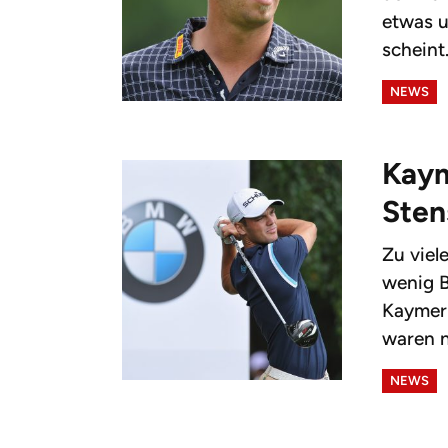
etwas u
scheint.
NEWS
Kaym
Sten
Zu viel
wenig B
Kaymer
waren n
NEWS