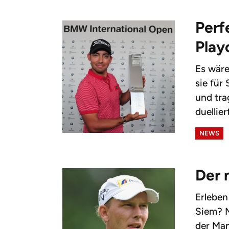
Perf
Play
Es wäre
sie für
und tra
duellier
NEWS
Der 
Erlebe
Siem? M
der Ma