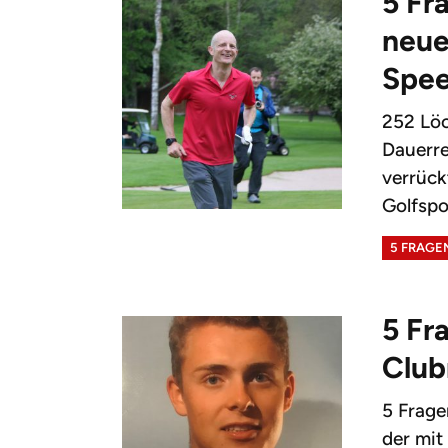
5 Fr
neue
Spee
252 Löc
Dauerre
verrück
Golfspor
5 FRAGE
5 Fr
Club
5 Frage
der mit