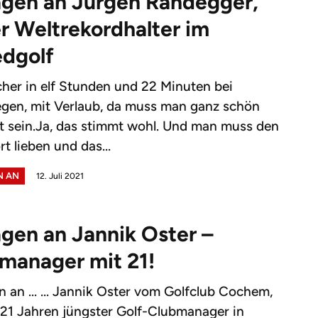
agen an Jürgen Randegger,
r Weltrekordhalter im
dgolf
her in elf Stunden und 22 Minuten bei
gen, mit Verlaub, da muss man ganz schön
t sein.Ja, das stimmt wohl. Und man muss den
t lieben und das...
N AN
12. Juli 2021
agen an Jannik Oster –
manager mit 21!
n an ... ... Jannik Oster vom Golfclub Cochem,
 21 Jahren jüngster Golf-Clubmanager in