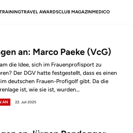
TRAINING
TRAVEL AWARDS
CLUB MAGAZIN
MEDICO
agen an: Marco Paeke (VcG)
kam die Idee, sich im Frauenprofisport zu
ren? Der DGV hatte festgestellt, dass es einen
im deutschen Frauen-Profigolf gibt. Da die
nlage ist, wie sie ist, wurden...
N AN
22. Juli 2025