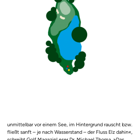
unmittelbar vor einem See, im Hintergrund rauscht bzw.
fließt sanft – je nach Wasserstand – der Fluss Elz dahin«,
schreibt Golf MagazinLeser Dr. Michael Thoma. »Das