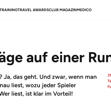
TRAINING
TRAVEL AWARDS
CLUB MAGAZIN
MEDICO
äge auf einer Ru
h? Ja, das geht. Und zwar, wenn man
31
T
au liest, wozu jeder Spieler
F
Wer liest, ist klar im Vorteil!