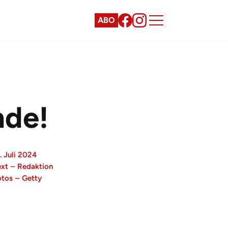
ABO
nde!
. Juli 2024
ext
–
Redaktion
otos
–
Getty