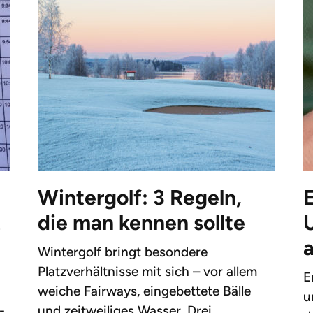
Wintergolf: 3 Regeln,
t
die man kennen sollte
U
n
Wintergolf bringt besondere
Platzverhältnisse mit sich – vor allem
E
weiche Fairways, eingebettete Bälle
u
-
und zeitweiliges Wasser. Drei