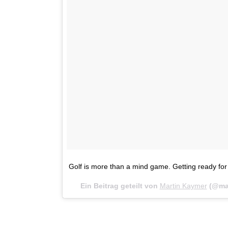
Golf is more than a mind game. Getting ready fo
Ein Beitrag geteilt von
Martin Kaymer
(@mar