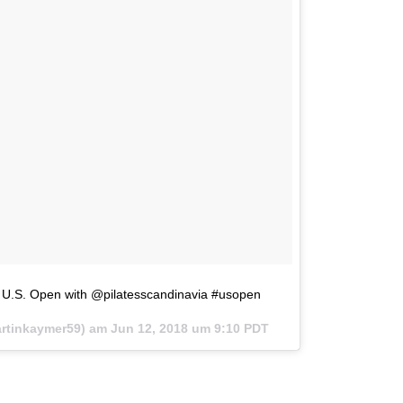
r U.S. Open with @pilatesscandinavia #usopen
tinkaymer59) am
Jun 12, 2018 um 9:10 PDT