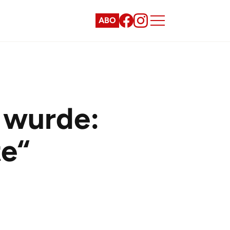
ABO
 wurde:
te“