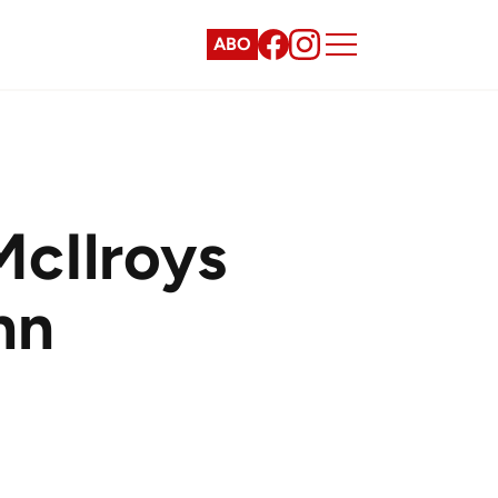
ABO
McIlroys
nn