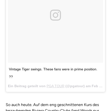
Vintage Tiger swings. These fans were in prime position.
??
Ein Beitrag geteilt von
PGA TOUR
(@pgatour) am
Feb 15, 2018 um 8:15 PST
So auch heute. Auf dem eng geschnittenen Kurs des
bezaubernden Riviera Country Clubs fand Woods nur