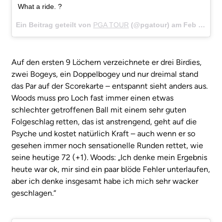
What a ride. ?
Ein Beitrag geteilt von
PGA TOUR
(@pgatour) am
Feb 15, 2018 um 10:16 PST
Auf den ersten 9 Löchern verzeichnete er drei Birdies,
zwei Bogeys, ein Doppelbogey und nur dreimal stand
das Par auf der Scorekarte – entspannt sieht anders aus.
Woods muss pro Loch fast immer einen etwas
schlechter getroffenen Ball mit einem sehr guten
Folgeschlag retten, das ist anstrengend, geht auf die
Psyche und kostet natürlich Kraft – auch wenn er so
gesehen immer noch sensationelle Runden rettet, wie
seine heutige 72 (+1). Woods: „Ich denke mein Ergebnis
heute war ok, mir sind ein paar blöde Fehler unterlaufen,
aber ich denke insgesamt habe ich mich sehr wacker
geschlagen.“