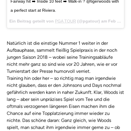
Fairway hit ➡️ Inside 10 feet ➡️ Walk-in ? @tigerwoods with
a perfect start at Riviera.
Ein Beitrag geteilt von
PGA TOUR
(@pgatour) am
Feb 15, 2018 um 8:04 PST
Natürlich ist die einstige Nummer 1 weiter in der
Aufbauphase, sammelt fleißig Spielpraxis in der noch
jungen Saison 2018 – wobei seine Trainingsabläufe
nicht mehr ganz so sind wie vor 20 Jahren, wie er vor
Turnierstart der Presse humorvoll verriet.
Training hin oder her – so richtig mag man irgendwie
nicht glauben, dass er den Johnsons und Days nochmal
gefährlich werden kann in naher Zukunft. Klar, Woods ist
lang – aber sein unpräzises Spiel vom Tee und die
oftmals verzogenen längeren Eisen machen ihm die
Chance auf eine Topplatzierung immer wieder zu
nichte. Das schöne daran: Ganz gleich, wie Woods
spielt, man schaut ihm irgendwie immer gerne zu – ob