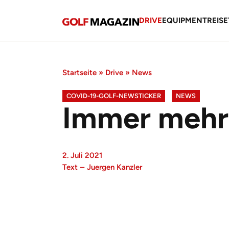
DRIVE
EQUIPMENT
REISE
Startseite
»
Drive
»
News
COVID-19-GOLF-NEWSTICKER
NEWS
Immer mehr 
2. Juli 2021
Text
–
Juergen Kanzler