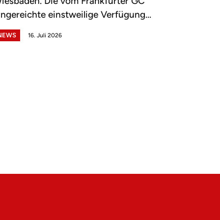
iesbaden. Die vom Frankfurter GC
ingereichte einstweilige Verfügung...
NEWS
16. Juli 2026