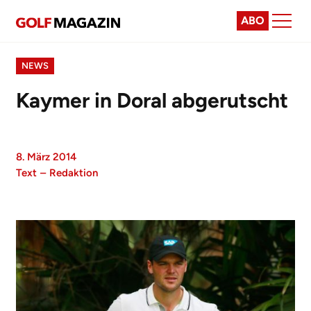
ABO
NEWS
Kaymer in Doral abgerutscht
8. März 2014
Text
–
Redaktion