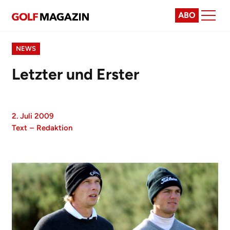
ABO
NEWS
Letzter und Erster
2. Juli 2009
Text
–
Redaktion