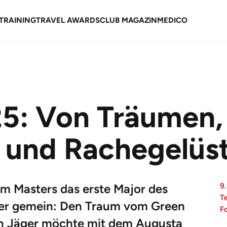
TRAINING
TRAVEL AWARDS
CLUB MAGAZIN
MEDICO
5: Von Träumen,
 und Rachegelüs
m Masters das erste Major des
9.
T
rter gemein: Den Traum vom Green
F
an Jäger möchte mit dem Augusta