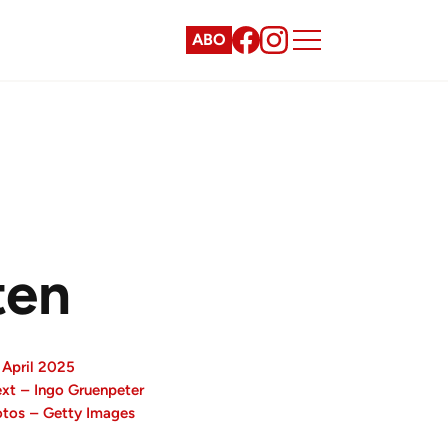
ABO
ten
 April 2025
ext
–
Ingo Gruenpeter
otos
–
Getty Images