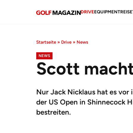
DRIVE
EQUIPMENT
REISE
Startseite
»
Drive
»
News
NEWS
Scott macht 
Nur Jack Nicklaus hat es vor
der US Open in Shinnecock Hil
bestreiten.