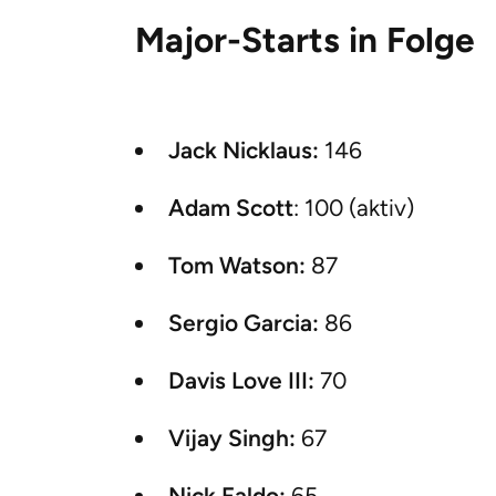
Major-Starts in Folge
Jack Nicklaus:
146
Adam Scott
: 100 (aktiv)
Tom Watson:
87
Sergio Garcia:
86
Davis Love III:
70
Vijay Singh:
67
Nick Faldo:
65