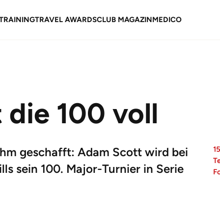
TRAINING
TRAVEL AWARDS
CLUB MAGAZIN
MEDICO
die 100 voll
 ihm geschafft: Adam Scott wird bei
15
T
ls sein 100. Major-Turnier in Serie
F