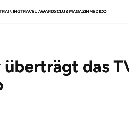
TRAINING
TRAVEL AWARDS
CLUB MAGAZIN
MEDICO
v überträgt das T
p