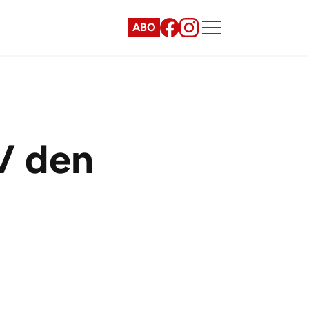
ABO
V den