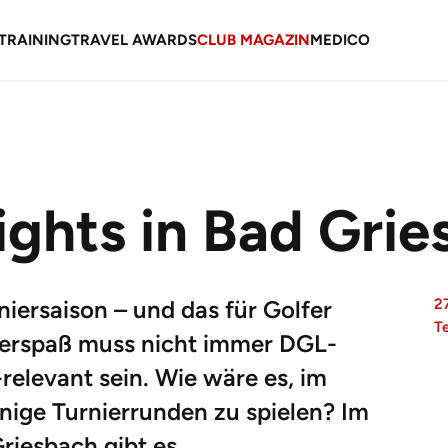
TRAINING
TRAVEL AWARDS
CLUB MAGAZIN
MEDICO
ights in Bad Gri
iersaison – und das für Golfer
2
T
nierspaß muss nicht immer DGL-
elevant sein. Wie wäre es, im
nige Turnierrunden zu spielen? Im
riesbach gibt es