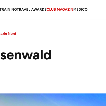
TRAINING
TRAVEL AWARDS
CLUB MAGAZIN
MEDICO
gazin Nord
senwald