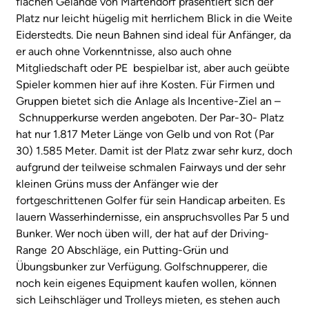
flachen Gelände von Martendorf präsentiert sich der
Platz nur leicht hügelig mit herrlichem Blick in die Weite
Eiderstedts. Die neun Bahnen sind ideal für Anfänger, da
er auch ohne Vorkenntnisse, also auch ohne
Mitgliedschaft oder PE bespielbar ist, aber auch geübte
Spieler kommen hier auf ihre Kosten. Für Firmen und
Gruppen bietet sich die Anlage als Incentive-Ziel an –
Schnupperkurse werden angeboten. Der Par-30- Platz
hat nur 1.817 Meter Länge von Gelb und von Rot (Par
30) 1.585 Meter. Damit ist der Platz zwar sehr kurz, doch
aufgrund der teilweise schmalen Fairways und der sehr
kleinen Grüns muss der Anfänger wie der
fortgeschrittenen Golfer für sein Handicap arbeiten. Es
lauern Wasserhindernisse, ein anspruchsvolles Par 5 und
Bunker. Wer noch üben will, der hat auf der Driving-
Range 20 Abschläge, ein Putting-Grün und
Übungsbunker zur Verfügung. Golfschnupperer, die
noch kein eigenes Equipment kaufen wollen, können
sich Leihschläger und Trolleys mieten, es stehen auch