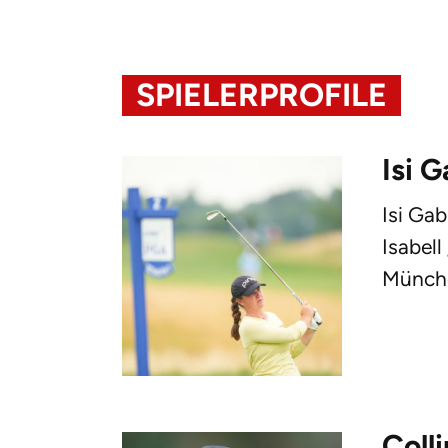
SPIELERPROFILE
Isi 
Isi Ga
Isabell
Münche
Coll