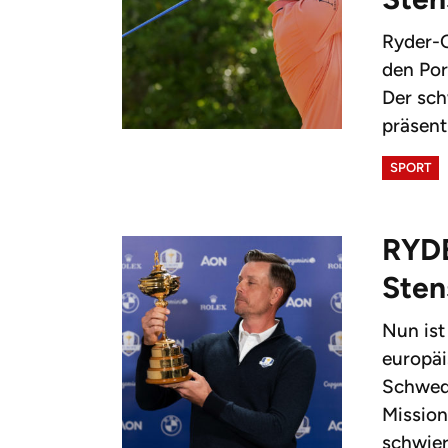
Ryder-C
den Por
Der sch
präsent
SPORT
RYDE
Sten
Nun is
europäi
Schwede
Missio
schwier