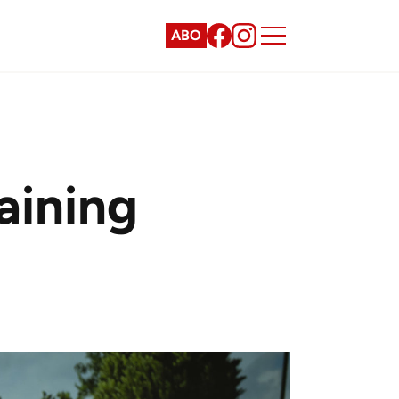
ABO
aining