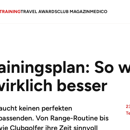
TRAINING
TRAVEL AWARDS
CLUB MAGAZIN
MEDICO
rainingsplan: So 
irklich besser
aucht keinen perfekten
2
T
 passenden. Von Range-Routine bis
ie Clubgolfer ihre Zeit sinnvoll