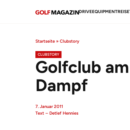
DRIVE
EQUIPMENT
REISE
Startseite
»
Clubstory
CLUBSTORY
Golfclub am 
Dampf
7. Januar 2011
Text
–
Detlef Hennies