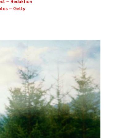
ext
–
Redaktion
otos
–
Getty