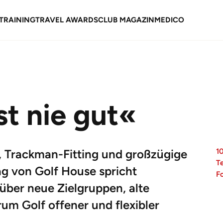
TRAINING
TRAVEL AWARDS
CLUB MAGAZIN
MEDICO
st nie gut«
 Trackman-Fitting und großzügige
1
T
g von Golf House spricht
F
über neue Zielgruppen, alte
um Golf offener und flexibler