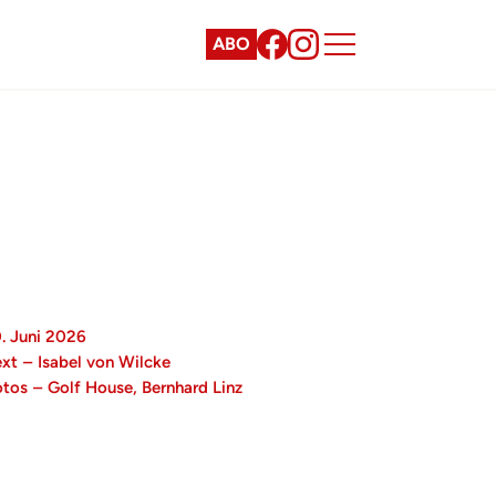
ABO
0. Juni 2026
ext
–
Isabel von Wilcke
otos
–
Golf House, Bernhard Linz