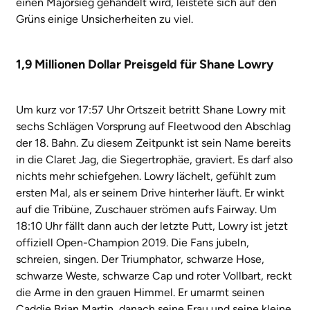
einen Majorsieg gehandelt wird, leistete sich auf den
Grüns einige Unsicherheiten zu viel.
1,9 Millionen Dollar Preisgeld für Shane Lowry
Um kurz vor 17:57 Uhr Ortszeit betritt Shane Lowry mit
sechs Schlägen Vorsprung auf Fleetwood den Abschlag
der 18. Bahn. Zu diesem Zeitpunkt ist sein Name bereits
in die Claret Jag, die Siegertrophäe, graviert. Es darf also
nichts mehr schiefgehen. Lowry lächelt, gefühlt zum
ersten Mal, als er seinem Drive hinterher läuft. Er winkt
auf die Tribüne, Zuschauer strömen aufs Fairway. Um
18:10 Uhr fällt dann auch der letzte Putt, Lowry ist jetzt
offiziell Open-Champion 2019. Die Fans jubeln,
schreien, singen. Der Triumphator, schwarze Hose,
schwarze Weste, schwarze Cap und roter Vollbart, reckt
die Arme in den grauen Himmel. Er umarmt seinen
Caddie Brian Martin, danach seine Frau und seine kleine