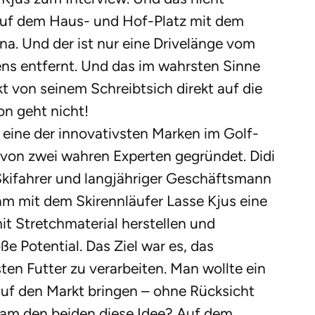
 auf dem Haus- und Hof-Platz mit dem
a. Und der ist nur eine Drivelänge vom
s entfernt. Und das im wahrsten Sinne
t von seinem Schreibtsich direkt auf die
on geht nicht!
e eine der innovativsten Marken im Golf-
von zwei wahren Experten gegründet. Didi
 Skifahrer und langjähriger Geschäftsmann
am mit dem Skirennläufer Lasse Kjus eine
it Stretchmaterial herstellen und
e Potential. Das Ziel war es, das
en Futter zu verarbeiten. Man wollte ein
uf den Markt bringen – ohne Rücksicht
kam den beiden diese Idee? Auf dem