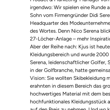
irgendwo: Wir spielen eine Runde
Sohn vom Firmengründer Didi Seren
Headquarter des Modeunternehmen
des Wortes. Denn Nico Serena blick
27-Löcher-Anlage – mehr Inspirati
Aber der Reihe nach: Kjus ist heut
Kleidungsbereich und wurde 2000 
Serena, leidenschaftlicher Golfer,
in der Golfbranche, hatte gemeins
Vision: Sie wollten Skibekleidung m
erahnten in diesem Bereich das groß
hochwertiges Material mit dem best
hochfunktionales Kleidungsstück a
auf den Preis zu nehmen. Und wo 