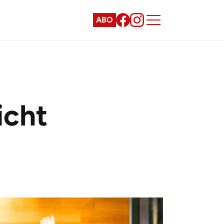
ABO
icht