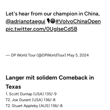
Let's hear from our champion in China,
@adrianotaegui
🎙️😁
#VolvoChinaOpen
pic.twitter.com/0UgIseCd5B
— DP World Tour (@DPWorldTour)
May 5, 2024
Langer mit solidem Comeback in
Texas
1. Scott Dunlap (USA) 135/-9
T2. Joe Durant (USA) 136/-8
T2. Stuart Appleby (AUS) 136/-8