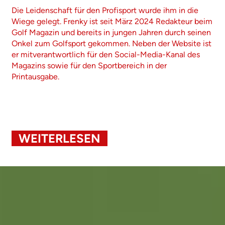
Die Leidenschaft für den Profisport wurde ihm in die
Wiege gelegt. Frenky ist seit März 2024 Redakteur beim
Golf Magazin und bereits in jungen Jahren durch seinen
Onkel zum Golfsport gekommen. Neben der Website ist
er mitverantwortlich für den Social-Media-Kanal des
Magazins sowie für den Sportbereich in der
Printausgabe.
WEITERLESEN