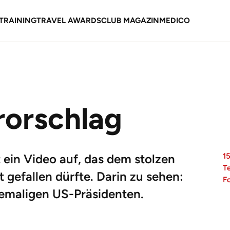
TRAINING
TRAVEL AWARDS
CLUB MAGAZIN
MEDICO
rorschlag
 ein Video auf, das dem stolzen
15
T
 gefallen dürfte. Darin zu sehen:
F
hemaligen US-Präsidenten.