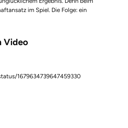
unglücklichem Ergebnis. Denn beim
ftansatz im Spiel. Die Folge: ein
m Video
status/1679634739647459330