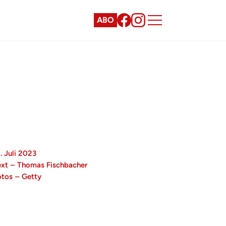
ABO
. Juli 2023
ext
–
Thomas Fischbacher
otos
–
Getty