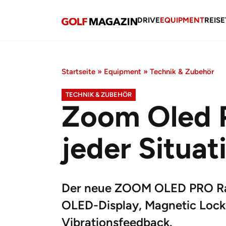
DRIVE
EQUIPMENT
REISE
Startseite
»
Equipment
»
Technik & Zubehör
TECHNIK & ZUBEHÖR
Zoom Oled P
jeder Situat
Der neue ZOOM OLED PRO Ran
OLED-Display, Magnetic Lock
Vibrationsfeedback.