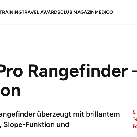
TRAINING
TRAVEL AWARDS
CLUB MAGAZIN
MEDICO
ro Rangefinder –
ion
gefinder überzeugt mit brillantem
5
T
, Slope-Funktion und
F