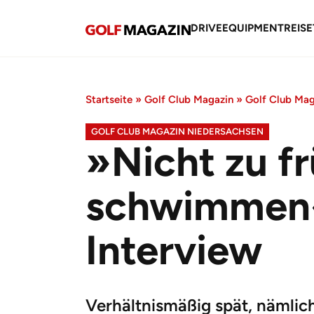
DRIVE
EQUIPMENT
REISE
Startseite
»
Golf Club Magazin
»
Golf Club Mag
GOLF CLUB MAGAZIN NIEDERSACHSEN
»Nicht zu fr
schwimmen«
Interview
Verhältnismäßig spät, nämlic