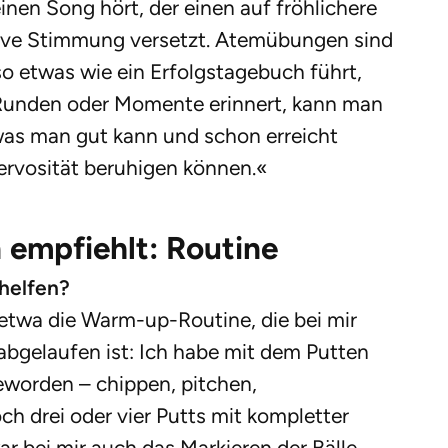
inen Song hört, der einen auf fröhlichere
tive Stimmung versetzt. Atemübungen sind
o etwas wie ein Erfolgstagebuch führt,
 Runden oder Momente erinnert, kann man
 was man gut kann und schon erreicht
Nervosität beruhigen können.«
empfiehlt: Routine
helfen?
– etwa die Warm-up-Routine, die bei mir
abgelaufen ist: Ich habe mit dem Putten
eworden – chippen, pitchen,
h drei oder vier Putts mit kompletter
war bei mir auch das Markieren der Bälle