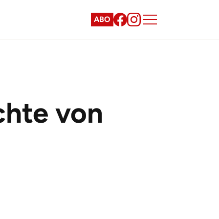
ABO
chte von