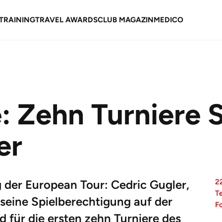
TRAINING
TRAVEL AWARDS
CLUB MAGAZIN
MEDICO
: Zehn Turniere 
er
g der European Tour: Cedric Gugler,
2
T
seine Spielberechtigung auf der
F
d für die ersten zehn Turniere des