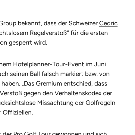
 Group bekannt, dass der Schweizer
Cedric
htslosem Regelverstoß“ für die ersten
n gesperrt wird.
einem Hotelplanner-Tour-Event im Juni
ch seinen Ball falsch markiert bzw. von
lt haben. „Das Gremium entschied, dass
 Verstoß gegen den Verhaltenskodex der
 rücksichtslose Missachtung der Golfregeln
 Offiziellen.
uf der Pro Golf Tour gewonnen und sich