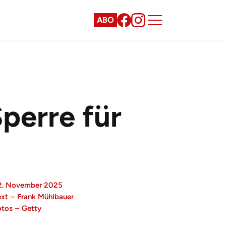
ABO
Sperre für
2. November 2025
ext
–
Frank Mühlbauer
otos
–
Getty