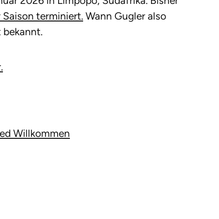
nuar 2026 in Limpopo, Südafrika. Bisher
r Saison terminiert.
Wann Gugler also
t bekannt.
.
ied Willkommen