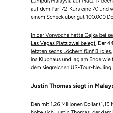
Lumpur/Malaysia auf Platz 17 been
auf dem Par-72-Kurs eine 70 und 
einem Scheck über gut 100.000 Dol
In der Vorwoche hatte Cejka bei s
Las Vegas Platz zwei belegt
. Der 4
letzten sechs Löchern fünf Birdies
ins Klubhaus und lag am Ende wie 
dem siegreichen US-Tour-Neuling 
Justin Thomas siegt in Malay
Den mit 1,26 Millionen Dollar (1,15 
holte sich Justin Thomas, der dami