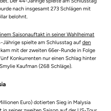
det. Der 44-Jährige spielte am Schlusstag
wurde nach insgesamt 273 Schlägen mit
lar belohnt.
einem Saisonauftakt in seiner Wahlheimat
4-Jährige spielte am Schlusstag auf
den
, kam mit der zweiten 66er-Runde in Folge
fünf Konkurrenten nur einen Schlag hinter
Smylie Kaufman (268 Schläge).
sia
Millionen Euro) dotierten Sieg in Malysia
t in seiner zweiten Saison auf der US-Tour