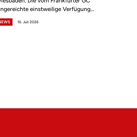
iesbaden. Die vom Frankfurter GC
ingereichte einstweilige Verfügung...
NEWS
16. Juli 2026