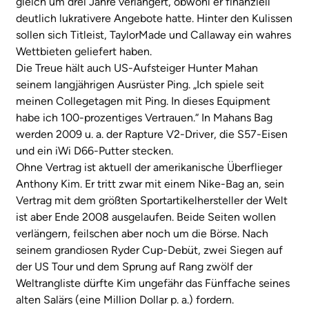
gleich um drei Jahre verlängert, obwohl er finanziell
deutlich lukrativere Angebote hatte. Hinter den Kulissen
sollen sich Titleist, TaylorMade und Callaway ein wahres
Wettbieten geliefert haben.
Die Treue hält auch US-Aufsteiger Hunter Mahan
seinem langjährigen Ausrüster Ping. „Ich spiele seit
meinen Collegetagen mit Ping. In dieses Equipment
habe ich 100-prozentiges Vertrauen.“ In Mahans Bag
werden 2009 u. a. der Rapture V2-Driver, die S57-Eisen
und ein iWi D66-Putter stecken.
Ohne Vertrag ist aktuell der amerikanische Überflieger
Anthony Kim. Er tritt zwar mit einem Nike-Bag an, sein
Vertrag mit dem größten Sportartikelhersteller der Welt
ist aber Ende 2008 ausgelaufen. Beide Seiten wollen
verlängern, feilschen aber noch um die Börse. Nach
seinem grandiosen Ryder Cup-Debüt, zwei Siegen auf
der US Tour und dem Sprung auf Rang zwölf der
Weltrangliste dürfte Kim ungefähr das Fünffache seines
alten Salärs (eine Million Dollar p. a.) fordern.