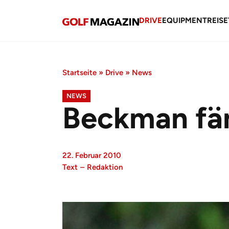
DRIVE
EQUIPMENT
REISE
Startseite
»
Drive
»
News
NEWS
Beckman fä
22. Februar 2010
Text
–
Redaktion