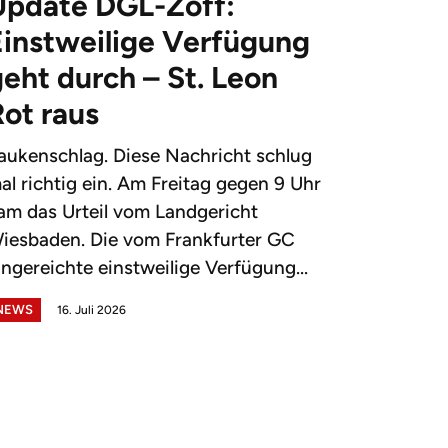
Update DGL-Zoff:
Einstweilige Verfügung
eht durch – St. Leon
Rot raus
aukenschlag. Diese Nachricht schlug
al richtig ein. Am Freitag gegen 9 Uhr
am das Urteil vom Landgericht
iesbaden. Die vom Frankfurter GC
ingereichte einstweilige Verfügung...
NEWS
16. Juli 2026