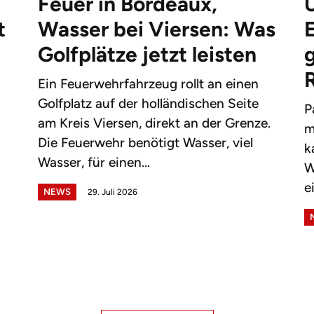
Feuer in Bordeaux,
t
Wasser bei Viersen: Was
Golfplätze jetzt leisten
g
Ein Feuerwehrfahrzeug rollt an einen
Golfplatz auf der holländischen Seite
P
am Kreis Viersen, direkt an der Grenze.
m
Die Feuerwehr benötigt Wasser, viel
k
Wasser, für einen...
W
e
NEWS
29. Juli 2026