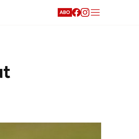
ABO
ut