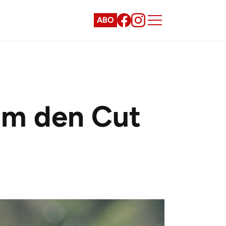
ABO
um den Cut