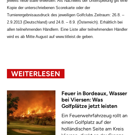
jeweils neue Bälle erwerben.
Als Nachweis der Unterspielung gilt eine
Kopie der unterschriebenen Scorekarte oder der
Turnierergebnisausdruck des jeweiligen Golfclubs.
Zeitraum: 26.8. –
2.9.2013 (Deutschland) und 24.8. – 8.9. (Österreich).
Erhältlich bei
allen teilnehmenden Händlern.
Eine Liste aller teilnehmenden Händler
wird es ab Mitte August auf www.titleist.de
geben.
WEITERLESEN
Feuer in Bordeaux, Wasser
bei Viersen: Was
Golfplätze jetzt leisten
Ein Feuerwehrfahrzeug rollt an
einen Golfplatz auf der
holländischen Seite am Kreis