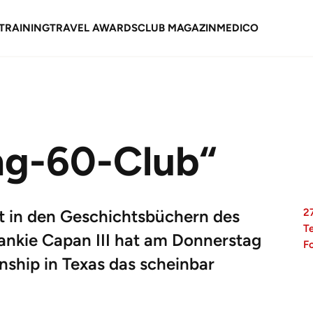
TRAINING
TRAVEL AWARDS
CLUB MAGAZIN
MEDICO
ng-60-Club“
t in den Geschichtsbüchern des
27
T
rankie Capan III hat am Donnerstag
F
nship in Texas das scheinbar