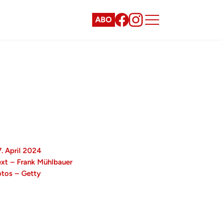
ABO
. April 2024
ext
–
Frank Mühlbauer
otos
–
Getty