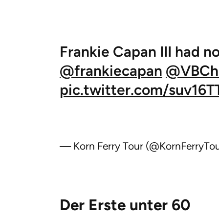
Frankie Capan III had no
@frankiecapan
@VBCha
pic.twitter.com/suv16T
— Korn Ferry Tour (@KornFerryTo
Der Erste unter 60