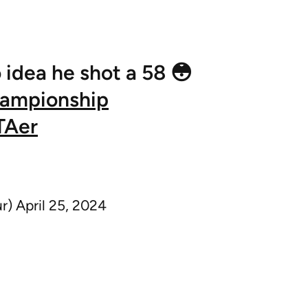
 idea he shot a 58 😳
mpionship
TAer
ur)
April 25, 2024