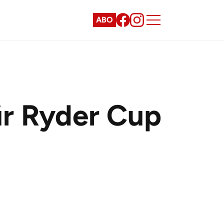
ABO
ür Ryder Cup