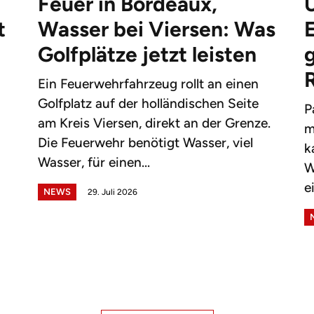
Feuer in Bordeaux,
t
Wasser bei Viersen: Was
Golfplätze jetzt leisten
g
Ein Feuerwehrfahrzeug rollt an einen
Golfplatz auf der holländischen Seite
P
am Kreis Viersen, direkt an der Grenze.
m
Die Feuerwehr benötigt Wasser, viel
k
Wasser, für einen...
W
e
NEWS
29. Juli 2026