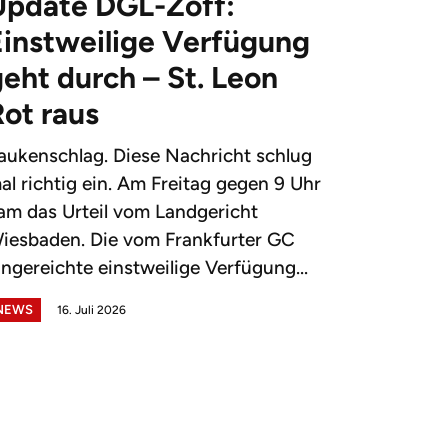
Update DGL-Zoff:
Einstweilige Verfügung
eht durch – St. Leon
Rot raus
aukenschlag. Diese Nachricht schlug
al richtig ein. Am Freitag gegen 9 Uhr
am das Urteil vom Landgericht
iesbaden. Die vom Frankfurter GC
ingereichte einstweilige Verfügung...
NEWS
16. Juli 2026