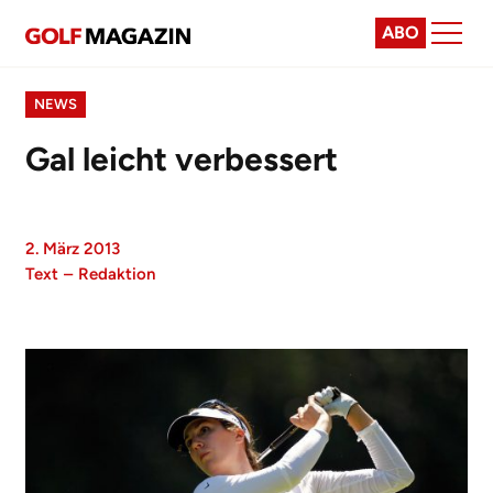
ABO
NEWS
Gal leicht verbessert
2. März 2013
Text
–
Redaktion