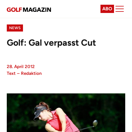
ABO
NEWS
Golf: Gal verpasst Cut
28. April 2012
Text
–
Redaktion